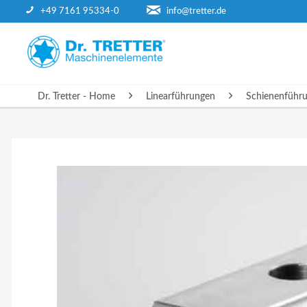
+49 7161 95334-0
info@tretter.de
DR. TRETTER - HOME
Dr. Tretter - Home
Linearführungen
Schienenführ