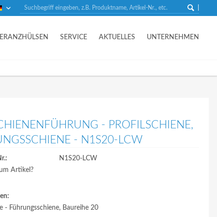
Deutsch
LERANZHÜLSEN
SERVICE
AKTUELLES
UNTERNEHMEN
CHIENENFÜHRUNG - PROFILSCHIENE,
NGSSCHIENE - N1S20-LCW
r.:
N1S20-LCW
um Artikel?
en:
ne - Führungsschiene, Baureihe 20