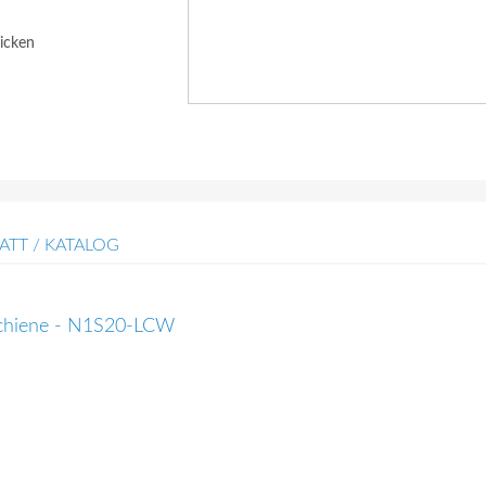
icken
ATT / KATALOG
sschiene - N1S20-LCW