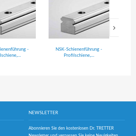
enenführung -
NSK-Schienenführung -
NSK
lschiene,...
Profilschiene,...
NEWSLETTER
Abonnieren Sie den kostenlosen Dr. TRETTER
Newsletter und verpassen Sie keine Neuigkeiten