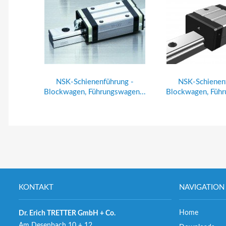
NSK-Schienenführung -
NSK-Schienen
Blockwagen, Führungswagen...
Blockwagen, Führ
KONTAKT
NAVIGATION
Home
Dr. Erich TRETTER GmbH + Co.
Am Desenbach 10 + 12