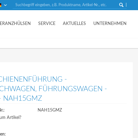
Deutsch
LERANZHÜLSEN
SERVICE
AKTUELLES
UNTERNEHMEN
CHIENENFÜHRUNG -
SCHWAGEN, FÜHRUNGSWAGEN -
- NAH15GMZ
r.:
NAH15GMZ
um Artikel?
en: