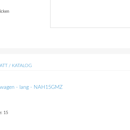
icken
ATT / KATALOG
gswagen - lang - NAH15GMZ
e: 15