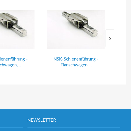
enenführung -
NSK-Schienenführung -
NSK
chwagen,...
Flanschwagen,...
NEWSLETTER