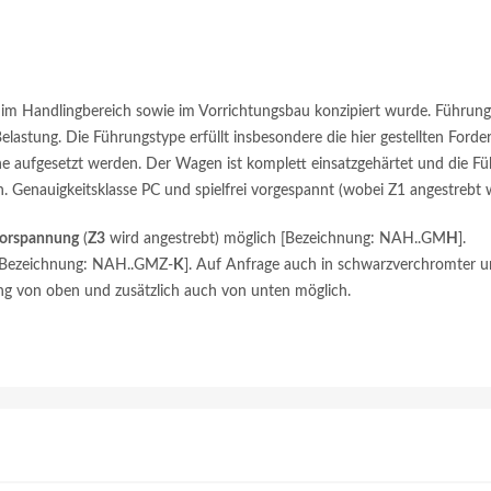
atz im Handlingbereich sowie im Vorrichtungsbau konzipiert wurde. Führun
astung. Die Führungstype erfüllt insbesondere die hier gestellten Forder
ene aufgesetzt werden. Der Wagen ist komplett einsatzgehärtet und die F
enauigkeitsklasse PC und spielfrei vorgespannt (wobei Z1 angestrebt wir
Vorspannung
(
Z3
wird angestrebt) möglich [Bezeichnung: NAH..GM
H
].
 [Bezeichnung: NAH..GMZ-
K
]. Auf Anfrage auch in schwarzverchromter u
ng von oben und zusätzlich auch von unten möglich.