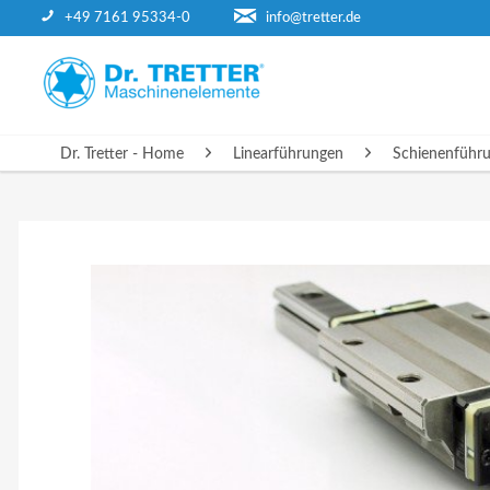
+49 7161 95334-0
info@tretter.de
DR. TRETTER - HOME
Dr. Tretter - Home
Linearführungen
Schienenführ