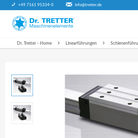
+49 7161 95334-0
info@tretter.de
DR. TRETTER - HOME
Dr. Tretter - Home
Linearführungen
Schienenführ