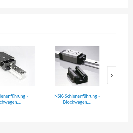
enenführung -
NSK-Schienenführung -
TRE
chwagen,...
Blockwagen,...
Blo