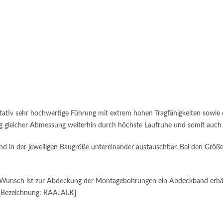
ativ sehr hochwertige Führung mit extrem hohen Tragfähigkeiten sowie ei
g gleicher Abmessung weiterhin durch höchste Laufruhe und somit auch 
d in der jeweiligen Baugröße untereinander austauschbar. Bei den Grö
 Wunsch ist zur Abdeckung der Montagebohrungen ein Abdeckband erhält
 [Bezeichnung: RAA..AL
K
]