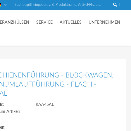
Deutsch
LERANZHÜLSEN
SERVICE
AKTUELLES
UNTERNEHMEN
CHIENENFÜHRUNG - BLOCKWAGEN,
NUMLAUFFÜHRUNG - FLACH -
AL
r.:
RAA45AL
um Artikel?
en: