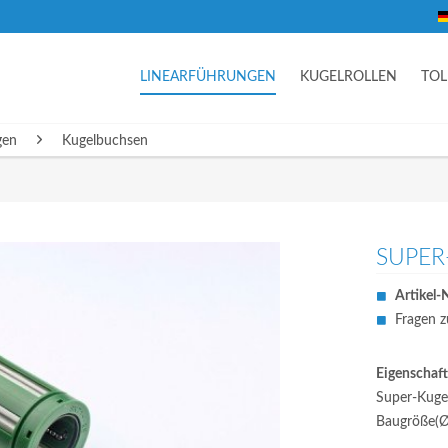
LINEARFÜHRUNGEN
KUGELROLLEN
TO
gen
Kugelbuchsen
SUPER
Artikel-N
Fragen z
Eigenschaft
Super-Kugel
Baugröße(Ø