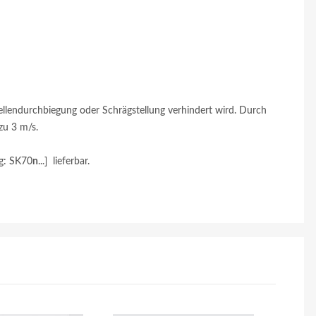
ellendurchbiegung oder Schrägstellung verhindert wird. Durch
zu 3 m/s.
g: SK70
n
...] lieferbar.