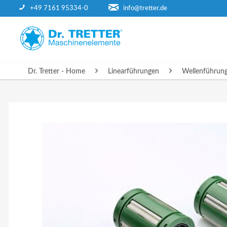
+49 7161 95334-0
info@tretter.de
DR. TRETTER - HOME
Dr. Tretter - Home
Linearführungen
Wellenführun