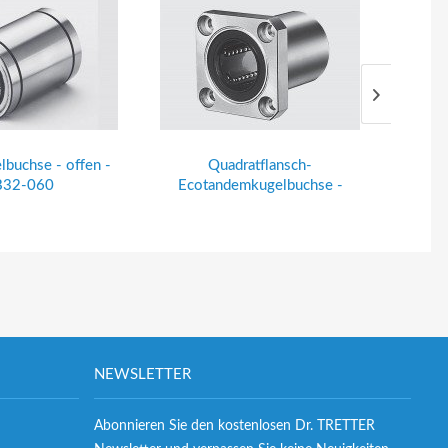
buchse - offen -
Quadratflansch-
Eco-
32-060
Ecotandemkugelbuchse -
LMTK16UU
NEWSLETTER
Abonnieren Sie den kostenlosen Dr. TRETTER