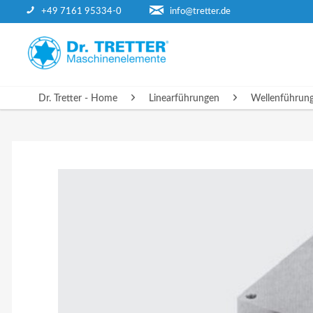
+49 7161 95334-0
info@tretter.de
DR. TRETTER - HOME
Dr. Tretter - Home
Linearführungen
Wellenführun