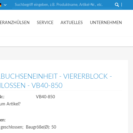
Deutsch
LERANZHÜLSEN
SERVICE
AKTUELLES
UNTERNEHMEN
BUCHSENEINHEIT - VIERERBLOCK -
LOSSEN - VB40-850
r.:
VB40-850
um Artikel?
en:
, geschlossen; Baugröße(Ø): 50