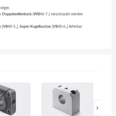
tiger.
em
Doppelwellenbock
(
WB
46-7..) verschraubt werden
e
[
VB
40-5..],
Super-Kugelbuchse
[
VB
40-6..] lieferbar.