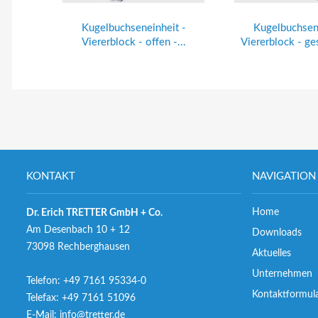
Kugelbuchseneinheit -
Kugelbuchsene
Viererblock - offen -...
Viererblock - ge
KONTAKT
NAVIGATION
Home
Dr. Erich TRETTER GmbH + Co.
Am Desenbach 10 + 12
Downloads
73098 Rechberghausen
Aktuelles
Unternehmen
Telefon:
+49 7161 95334-0
Kontaktformul
Telefax: +49 7161 51096
E-Mail:
info@tretter.de