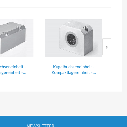
chseneinheit -
Kugelbuchseneinheit -
Kug
gereinheit -...
Kompaktlagereinheit -...
NEWSLETTER