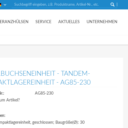
Deutsch
LERANZHÜLSEN
SERVICE
AKTUELLES
UNTERNEHMEN
BUCHSENEINHEIT - TANDEM-
KTLAGEREINHEIT - AG85-230
r.:
AG85-230
um Artikel?
en:
paktlagereinheit, geschlossen; Baugröße(Ø): 30