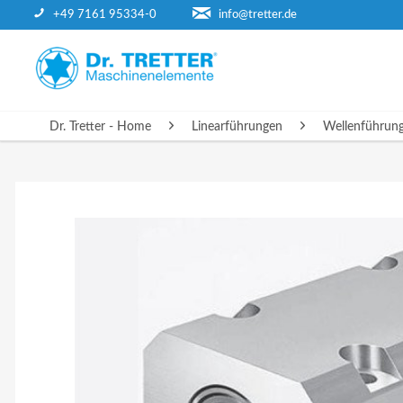
+49 7161 95334-0
info@tretter.de
DR. TRETTER - HOME
Dr. Tretter - Home
Linearführungen
Wellenführun