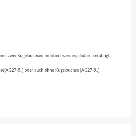
önnen zwei Kugelbuchsen montiert werden, dadurch erübrigt
hse[AG27-
5
..] oder auch
ohne
Kugelbuchse [AG27-
9
..]