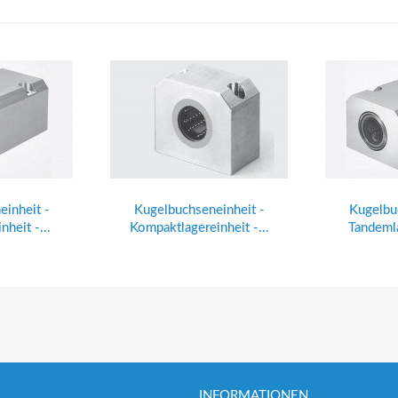
inheit -
Kugelbuchseneinheit -
Kugelbu
heit -...
Kompaktlagereinheit -...
Tandemla
INFORMATIONEN