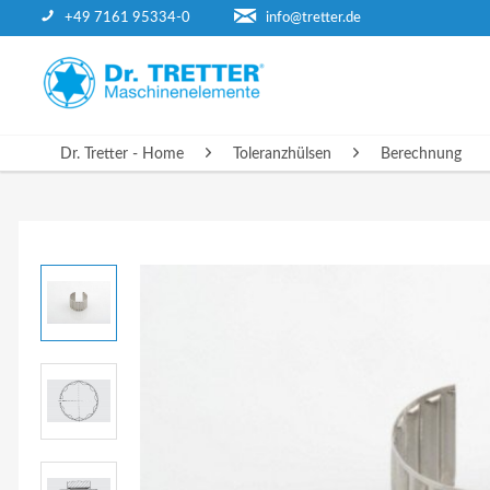
+49 7161 95334-0
info@tretter.de
DR. TRETTER - HOME
Dr. Tretter - Home
Toleranzhülsen
Berechnung