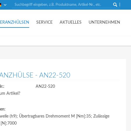
Deutsch
LERANZHÜLSEN
SERVICE
AKTUELLES
UNTERNEHMEN
ANZHÜLSE - AN22-520
r.:
AN22-520
um Artikel?
en:
swelle (h9); Übertragbares Drehmoment M [Nm]:35; Zulässige
P [N]:7000