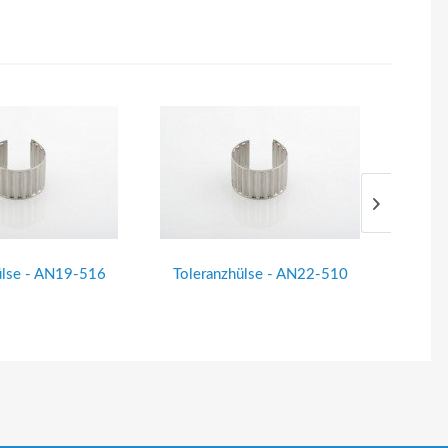
ülse - AN19-516
Toleranzhülse - AN22-510
Tole