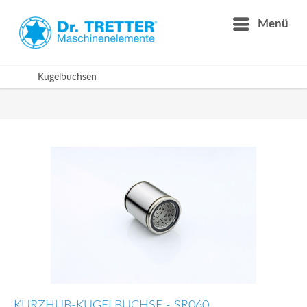
Menü
Kugelbuchsen
KURZHUB-KUGELBUCHSE - SR060