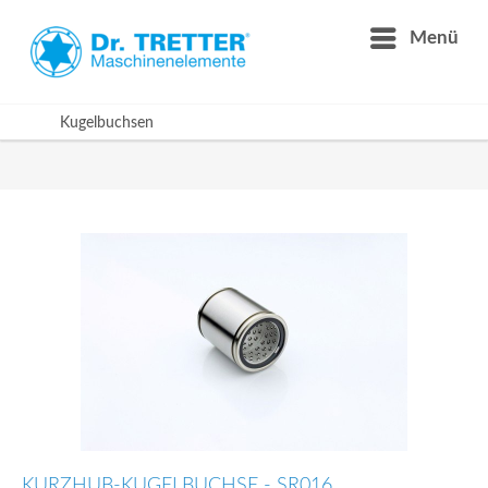
Menü
Kugelbuchsen
KURZHUB-KUGELBUCHSE - SR016