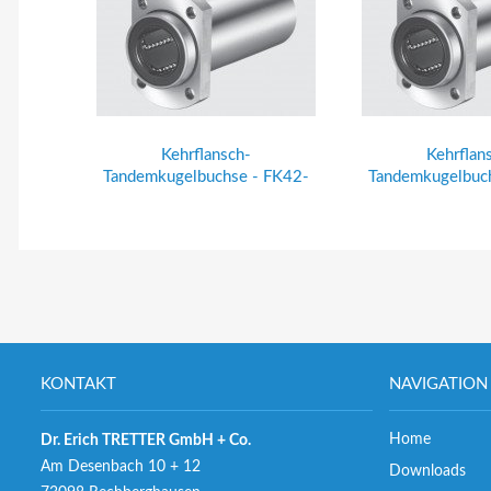
Kehrflansch-
Kehrflan
Tandemkugelbuchse - FK42-
Tandemkugelbuc
320
330
KONTAKT
NAVIGATION
Home
Dr. Erich TRETTER GmbH + Co.
Am Desenbach 10 + 12
Downloads