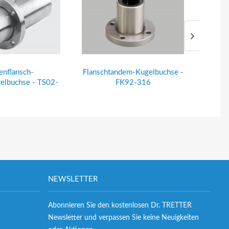
enflansch-
Flanschtandem-Kugelbuchse -
Flansc
gelbuchse - TS02-
FK92-316
325
NEWSLETTER
Abonnieren Sie den kostenlosen Dr. TRETTER
Newsletter und verpassen Sie keine Neuigkeiten