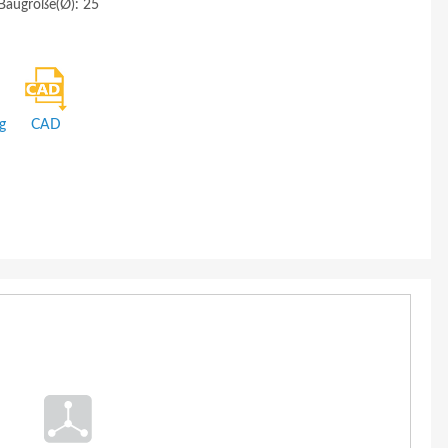
 Baugröße(Ø): 25
g
CAD