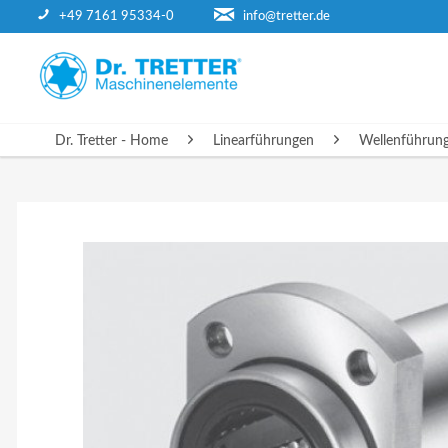
+49 7161 95334-0
info@tretter.de
DR. TRETTER - HOME
Dr. Tretter - Home
Linearführungen
Wellenführun