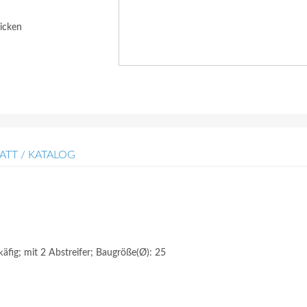
icken
ATT / KATALOG
äfig; mit 2 Abstreifer; Baugröße(Ø): 25